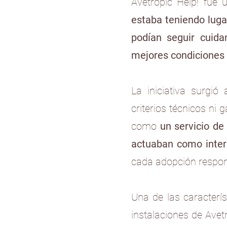
Avetropic Help! fue
estaba teniendo luga
podían seguir cuid
mejores condiciones 
La iniciativa surgi
criterios técnicos ni 
como
un servicio de
actuaban como inter
cada adopción respond
Una de las caracterí
instalaciones de Avetr