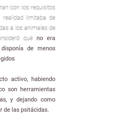
an con los requisitos
 realidad limitaba de
adas a los animales de
consideró que
no era
, disponía de menos
igidos
.
cto activo, habiendo
co son herramientas
ras, y dejando como
 de las psitácidas.