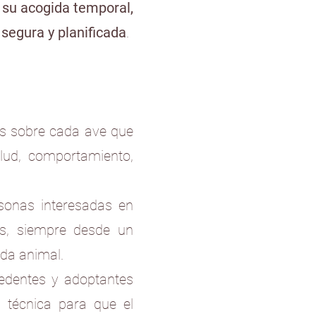
a su acogida temporal,
segura y planificada
.
os sobre cada ave que
alud, comportamiento,
rsonas interesadas en
es, siempre desde un
ada animal.
cedentes y adoptantes
n técnica para que el