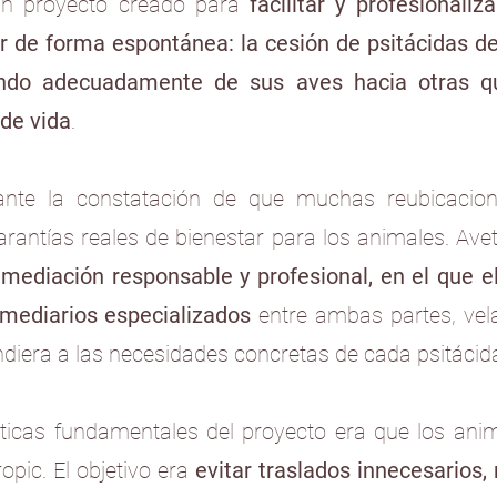
 un proyecto creado para
facilitar y profesionali
r de forma espontánea: la cesión de psitácidas 
ando adecuadamente de sus aves hacia otras qu
de vida
.
ó ante la constatación de que muchas reubicacion
garantías reales de bienestar para los animales. Ave
 mediación responsable y profesional, en el que e
mediarios especializados
entre ambas partes, vel
iera a las necesidades concretas de cada psitácid
sticas fundamentales del proyecto era que los an
opic. El objetivo era
evitar traslados innecesarios, 